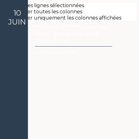
Exporter les lignes sélectionnées
10
Exporter toutes les colonnes
Exporter uniquement les colonnes affichées
JUIN
***COMPLET*** Musée Paul
Klee - Berne : mercredi
10Juin 2026
Le 10 juin 2026, 06:45