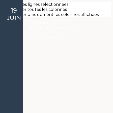
Exporter les lignes sélectionnées
19
Exporter toutes les colonnes
Exporter uniquement les colonnes affichées
JUIN
Crémieu - St Chef :
vendredi 19 juin 2026
Le 19 juin 2026, 08:00