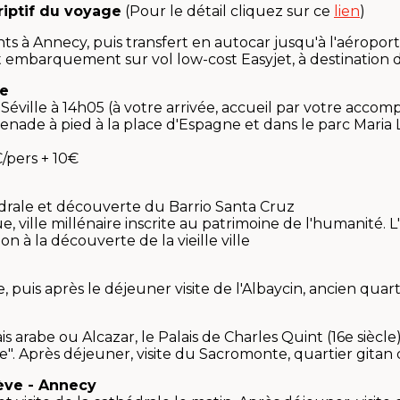
riptif du voyage
(Pour le détail cliquez sur ce
lien
)
nts à Annecy, puis transfert en autocar jusqu'à l'aéropor
 embarquement sur vol low-cost Easyjet, à destination de
le
 Séville à 14h05 (à votre arrivée, accueil par votre acc
ade à pied à la place d'Espagne et dans le parc Maria Luis
/pers + 10€
thédrale et découverte du Barrio Santa Cruz
ville millénaire inscrite au patrimoine de l'humanité. L'
 à la découverte de la vieille ville
, puis après le déjeuner visite de l'Albaycin, ancien qua
is arabe ou Alcazar, le Palais de Charles Quint (16e siècle)
e". Après déjeuner, visite du Sacromonte, quartier gitan de
nève - Annecy