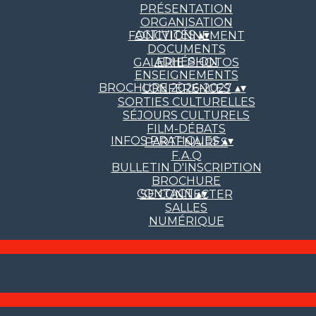
PRÉSENTATION
ORGANISATION
ACTIVITÉS
▴
▾
FONCTIONNEMENT
DOCUMENTS
ADHÉSION
GALERIE PHOTOS
ENSEIGNEMENTS
BROCHURE 2026-2027
▴
▾
CONFÉRENCES
SORTIES CULTURELLES
SÉJOURS CULTURELS
FILM-DÉBATS
INFOS PRATIQUES
▴
▾
PARTENAIRES
F.A.Q
BULLETIN D'INSCRIPTION
BROCHURE
CONTACT
▴
▾
SE CONNECTER
SALLES
NUMÉRIQUE