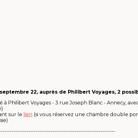
0 septembre 22, auprès de Philibert Voyages, 2 possibi
sé à Philibert Voyages - 3 rue Joseph Blanc - Annecy, ave
é)
ant sur le
lien
(si vous réservez une chambre double por
sie)
--------------------------------------------------