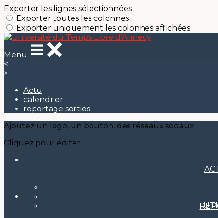
Exporter les lignes sélectionnées
Exporter toutes les colonnes
Exporter uniquement les colonnes affichées
Menu
<
>
Actu
calendrier
reportage sorties
Ajoutez un logo, un bouton, des réseaux sociaux
Cliquez pour éditer
AC
UT
REP