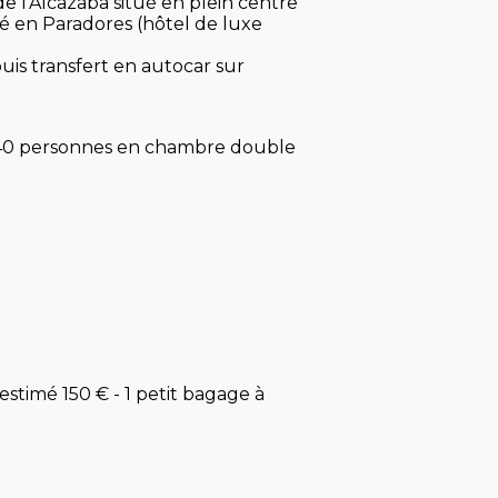
 de l'Alcazaba situé en plein centre
mé en Paradores (hôtel de luxe
uis transfert en autocar sur
de 40 personnes en chambre double
estimé 150 € - 1 petit bagage à