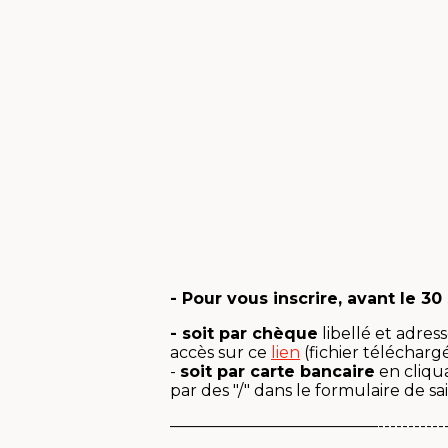
- Pour vous inscrire, avant le 3
- soit par chèque
libellé et adres
accès sur ce
lien
(fichier télécharg
-
soit par carte bancaire
en cliqu
par des "/" dans le formulaire de sai
—————————————------------------------