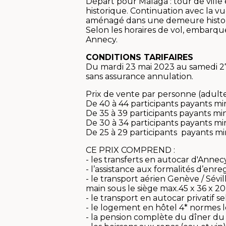
Départ pour Malaga : tour de ville e
historique. Continuation avec la v
aménagé dans une demeure histor
Selon les horaires de vol, embarqu
Annecy.
CONDITIONS TARIFAIRES
Du mardi 23 mai 2023 au samedi 27 
sans assurance annulation.
Prix de vente par personne (adulte
De 40 à 44 participants payants mi
De 35 à 39 participants payants mi
De 30 à 34 participants payants mi
De 25 à 29 participants payants mi
CE PRIX COMPREND :
- les transferts en autocar d'Anne
- l’assistance aux formalités d’enr
- le transport aérien Genève / Sévil
main sous le siège max.45 x 36 x 2
- le transport en autocar privatif
- le logement en hôtel 4* normes l
- la pension complète du dîner du