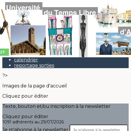
Exporter les lignes sélectionnées
Exporter toutes les colonnes
Exporter uniquement les colonnes affichées
Menu
<
>
Actu
calendrier
reportage sorties
?>
Images de la page d'accueil
Cliquez pour éditer
Texte, bouton et/ou inscription à la newsletter
Cliquez pour éditer
1091 adhérents au 29/07/2026
Je m'abonne à la newsletter