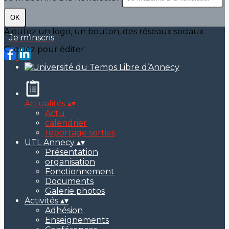
OK
Ajoutez un logo, un bouton, des réseaux sociaux
Je m’inscris
Cliquez pour éditer
Actualités
▴
▾
Actu
calendrier
reportage sorties
UTL Annecy
▴
▾
Présentation
organisation
Fonctionnement
Documents
Galerie photos
Activités
▴
▾
Adhésion
Enseignements