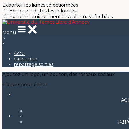
Exporter les lignes sélectionnées
Exporter toutes les colonnes
Exporter uniquement les colonnes affichées
Menu
<
>
Actu
calendrier
reportage sorties
Ajoutez un logo, un bouton, des réseaux sociaux
Cliquez pour éditer
AC
UT
REP