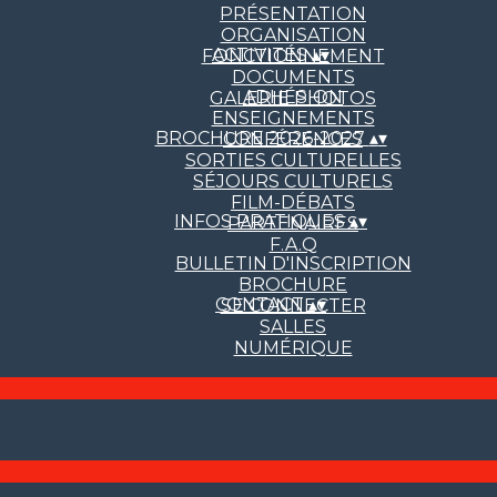
PRÉSENTATION
ORGANISATION
ACTIVITÉS
▴
▾
FONCTIONNEMENT
DOCUMENTS
ADHÉSION
GALERIE PHOTOS
ENSEIGNEMENTS
BROCHURE 2026-2027
▴
▾
CONFÉRENCES
SORTIES CULTURELLES
SÉJOURS CULTURELS
FILM-DÉBATS
INFOS PRATIQUES
▴
▾
PARTENAIRES
F.A.Q
BULLETIN D'INSCRIPTION
BROCHURE
CONTACT
▴
▾
SE CONNECTER
SALLES
NUMÉRIQUE