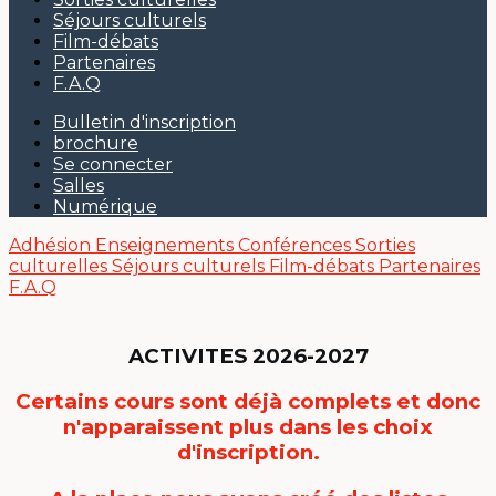
Séjours culturels
Film-débats
Partenaires
F.A.Q
Bulletin d'inscription
brochure
Se connecter
Salles
Numérique
Adhésion
Enseignements
Conférences
Sorties
culturelles
Séjours culturels
Film-débats
Partenaires
F.A.Q
ACTIVITES 2026-2027
Certains cours sont déjà complets et donc
n'apparaissent plus dans les choix
d'inscription.