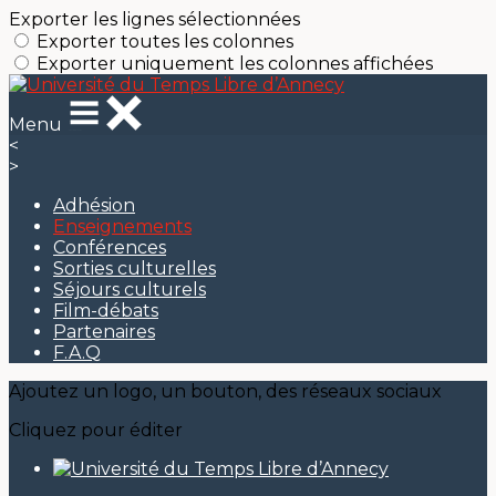
Exporter les lignes sélectionnées
Exporter toutes les colonnes
Exporter uniquement les colonnes affichées
Menu
<
>
Adhésion
Enseignements
Conférences
Sorties culturelles
Séjours culturels
Film-débats
Partenaires
F.A.Q
Ajoutez un logo, un bouton, des réseaux sociaux
Cliquez pour éditer