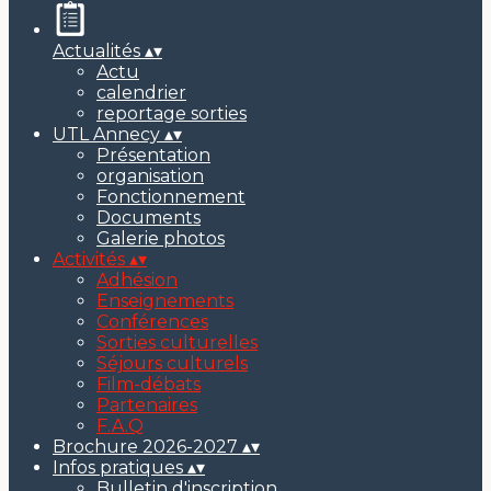
Actualités
▴
▾
Actu
calendrier
reportage sorties
UTL Annecy
▴
▾
Présentation
organisation
Fonctionnement
Documents
Galerie photos
Activités
▴
▾
Adhésion
Enseignements
Conférences
Sorties culturelles
Séjours culturels
Film-débats
Partenaires
F.A.Q
Brochure 2026-2027
▴
▾
Infos pratiques
▴
▾
Bulletin d'inscription