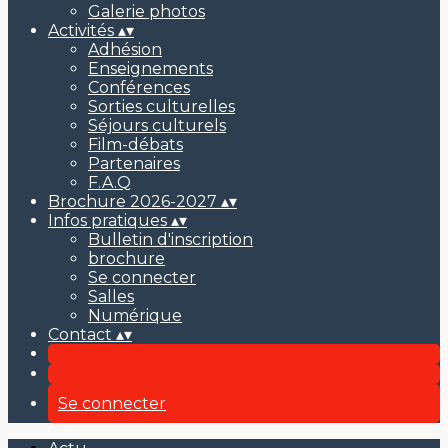
Galerie photos
Activités
▴
▾
Adhésion
Enseignements
Conférences
Sorties culturelles
Séjours culturels
Film-débats
Partenaires
F.A.Q
Brochure 2026-2027
▴
▾
Infos pratiques
▴
▾
Bulletin d'inscription
brochure
Se connecter
Salles
Numérique
Contact
▴
▾
Se connecter