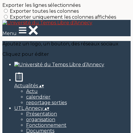
Exporter les lignes sélectionnées
Exporter toutes les colonnes
Exporter uniquement les colonnes affichées
Menu
Ajoutez un logo, un bouton, des réseaux sociaux
Cliquez pour éditer
Actualités
▴
▾
Actu
calendrier
reportage sorties
UTL Annecy
▴
▾
Présentation
organisation
Fonctionnement
Documents