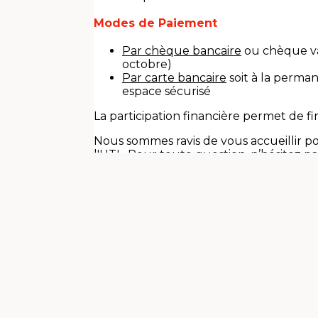
Modes de Paiement
Par chèque bancaire
ou chèque vac
octobre)
Par carte bancaire
soit à la perman
espace sécurisé
La participation financière permet de fin
Nous sommes ravis de vous accueillir po
l'UTL. Pour toute question, n’hésitez pa
utlannecy@orange.fr ou à la permanen
Au plaisir de vous retrouver !