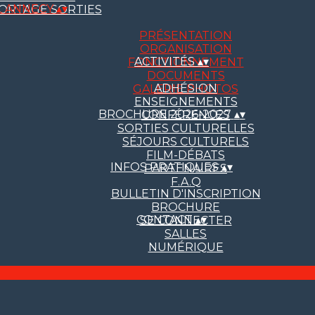
L ANNECY
▴
▾
ORTAGE SORTIES
PRÉSENTATION
ORGANISATION
ACTIVITÉS
▴
▾
FONCTIONNEMENT
DOCUMENTS
ADHÉSION
GALERIE PHOTOS
ENSEIGNEMENTS
BROCHURE 2026-2027
▴
▾
CONFÉRENCES
SORTIES CULTURELLES
SÉJOURS CULTURELS
FILM-DÉBATS
INFOS PRATIQUES
▴
▾
PARTENAIRES
F.A.Q
BULLETIN D'INSCRIPTION
BROCHURE
CONTACT
▴
▾
SE CONNECTER
SALLES
NUMÉRIQUE