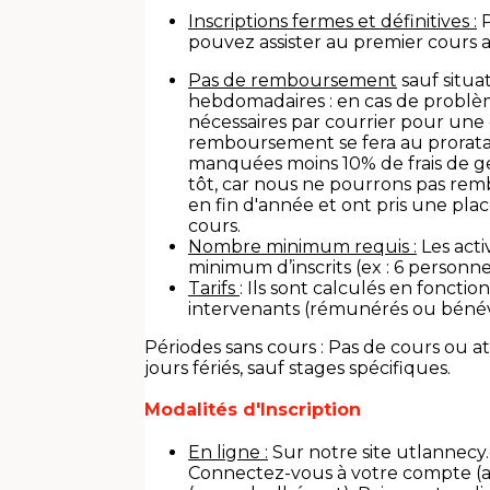
Inscriptions fermes et définitives :
P
pouvez assister au premier cours a
Pas de remboursement
sauf situa
hebdomadaires : en cas de problème
nécessaires par courrier pour une
remboursement se fera au prorata
manquées moins 10% de frais de ges
tôt, car nous ne pourrons pas rem
en fin d'année et ont pris une pla
cours.
Nombre minimum requis :
Les acti
minimum d’inscrits (ex : 6 personn
Tarifs
: Ils sont calculés en fonct
intervenants (rémunérés ou bénévo
Périodes sans cours : Pas de cours ou at
jours fériés, sauf stages spécifiques.
Modalités d'Inscription
En ligne :
Sur notre site utlannecy.
Connectez-vous à votre compte (