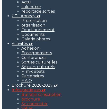
Actu
calendrier
reportage sorties
UTL Annecy
▴
▾
Présentation
organisation
Fonctionnement
Documents
Galerie photos
Activités
▴
▾
Adhésion
Enseignements
Conférences
Sorties culturelles
Séjours culturels
Film-débats
Partenaires
F.A.Q
Brochure 2026-2027
▴
▾
Infos pratiques
▴
▾
Bulletin d'inscription
brochure
Se connecter
Salles