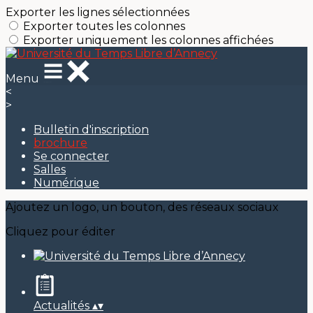
Exporter les lignes sélectionnées
Exporter toutes les colonnes
Exporter uniquement les colonnes affichées
Menu
<
>
Bulletin d'inscription
brochure
Se connecter
Salles
Numérique
Ajoutez un logo, un bouton, des réseaux sociaux
Cliquez pour éditer
Actualités
▴
▾