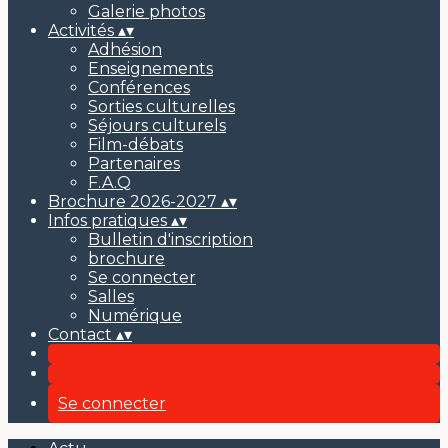
Galerie photos
Activités
▴
▾
Adhésion
Enseignements
Conférences
Sorties culturelles
Séjours culturels
Film-débats
Partenaires
F.A.Q
Brochure 2026-2027
▴
▾
Infos pratiques
▴
▾
Bulletin d'inscription
brochure
Se connecter
Salles
Numérique
Contact
▴
▾
Se connecter