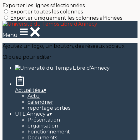
Exporter les lignes sélectionnées
Exporter toutes les colonnes
Exporter uniquement les colonnes affichées
Menu
Ajoutez un logo, un bouton, des réseaux sociaux
Cliquez pour éditer
Actualités
▴
▾
Actu
calendrier
reportage sorties
UTL Annecy
▴
▾
Présentation
organisation
Fonctionnement
Documents