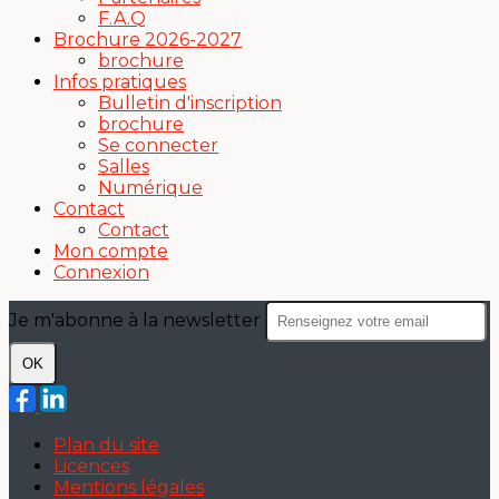
F.A.Q
Brochure 2026-2027
brochure
Infos pratiques
Bulletin d'inscription
brochure
Se connecter
Salles
Numérique
Contact
Contact
Mon compte
Connexion
Je m'abonne à la newsletter
OK
Plan du site
Licences
Mentions légales