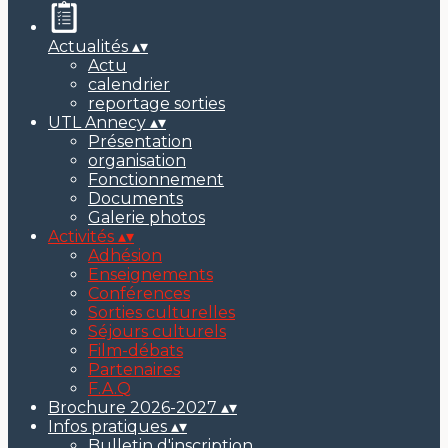
Actualités
▴
▾
Actu
calendrier
reportage sorties
UTL Annecy
▴
▾
Présentation
organisation
Fonctionnement
Documents
Galerie photos
Activités
▴
▾
Adhésion
Enseignements
Conférences
Sorties culturelles
Séjours culturels
Film-débats
Partenaires
F.A.Q
Brochure 2026-2027
▴
▾
Infos pratiques
▴
▾
Bulletin d'inscription