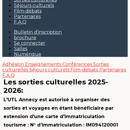
Séjours culturels
Film-débats
Partenaires
F.A.Q
Bulletin d'inscription
brochure
Se connecter
Salles
Numérique
Adhésion
Enseignements
Conférences
Sorties
culturelles
Séjours culturels
Film-débats
Partenaires
F.A.Q
Les sorties culturelles 2025-
2026:
L'UTL Annecy est autorisé à organiser des
sorties et voyages en étant bénéficiaire par
extension d'une carte d'immatriculation
tourisme : N° d’immatriculation : IM094120001