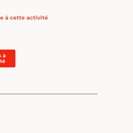
e à cette activité
s à
ité