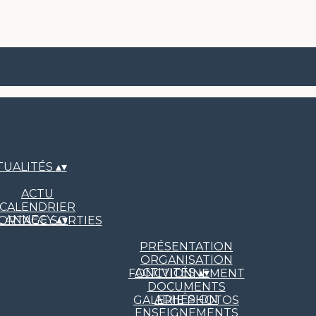
TUALITÉS
▴
▾
ACTU
CALENDRIER
L ANNECY
▴
▾
ORTAGE SORTIES
PRÉSENTATION
ORGANISATION
ACTIVITÉS
▴
▾
FONCTIONNEMENT
DOCUMENTS
ADHÉSION
GALERIE PHOTOS
ENSEIGNEMENTS