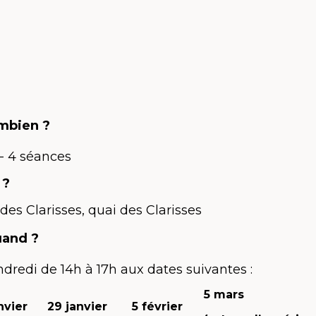
mbien ?
- 4 séances
 ?
 des Clarisses, quai des Clarisses
uand ?
ndredi de 14h à 17h aux dates suivantes :
5 mars
nvier
29 janvier
5 février