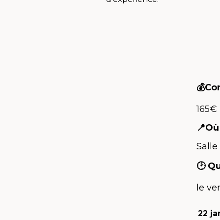
💰Co
165€ 
📍Où
Salle
🕑 Q
le ve
22 ja