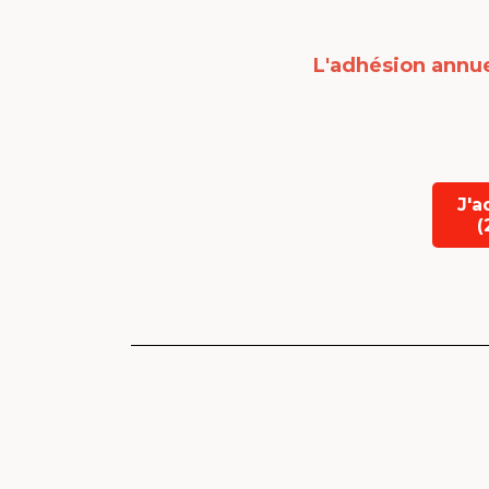
L'adhésion annue
J'a
(