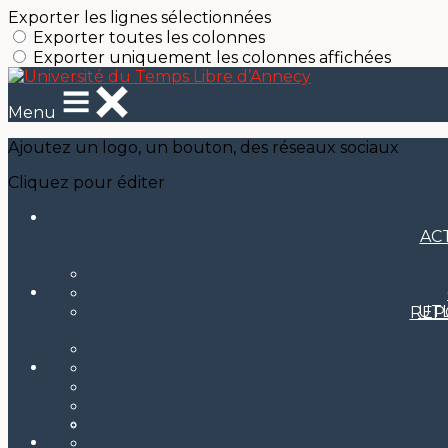
Exporter les lignes sélectionnées
Exporter toutes les colonnes
Exporter uniquement les colonnes affichées
Menu
Ajoutez un logo, un bouton, des réseaux sociaux
Cliquez pour éditer
AC
UT
REP