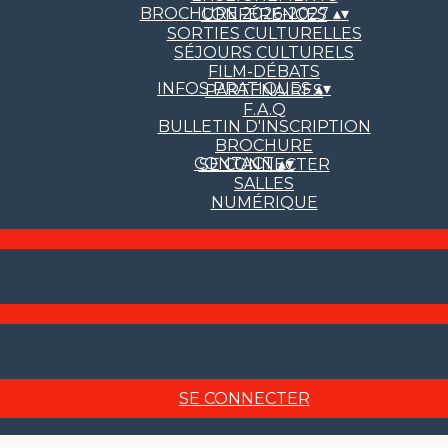
BROCHURE 2026-2027
▴
▾
CONFÉRENCES
SORTIES CULTURELLES
SÉJOURS CULTURELS
FILM-DÉBATS
INFOS PRATIQUES
▴
▾
PARTENAIRES
F.A.Q
BULLETIN D'INSCRIPTION
BROCHURE
CONTACT
▴
▾
SE CONNECTER
SALLES
NUMÉRIQUE
SE CONNECTER