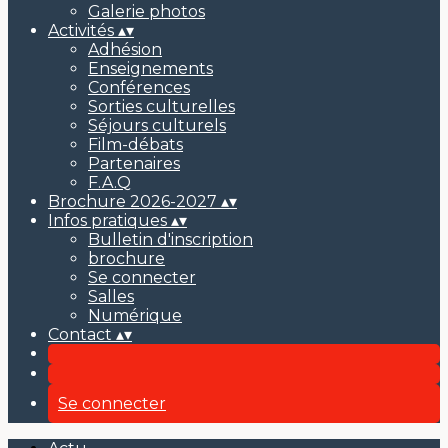
Galerie photos
Activités
▴
▾
Adhésion
Enseignements
Conférences
Sorties culturelles
Séjours culturels
Film-débats
Partenaires
F.A.Q
Brochure 2026-2027
▴
▾
Infos pratiques
▴
▾
Bulletin d'inscription
brochure
Se connecter
Salles
Numérique
Contact
▴
▾
Se connecter