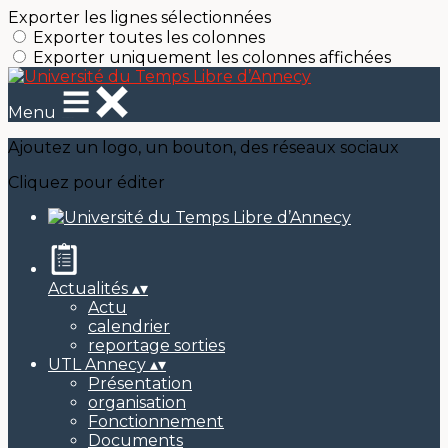
Exporter les lignes sélectionnées
Exporter toutes les colonnes
Exporter uniquement les colonnes affichées
Menu
Ajoutez un logo, un bouton, des réseaux sociaux
Cliquez pour éditer
Actualités
▴
▾
Actu
calendrier
reportage sorties
UTL Annecy
▴
▾
Présentation
organisation
Fonctionnement
Documents