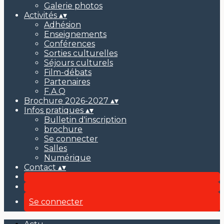
Galerie photos
Activités
▴
▾
Adhésion
Enseignements
Conférences
Sorties culturelles
Séjours culturels
Film-débats
Partenaires
F.A.Q
Brochure 2026-2027
▴
▾
Infos pratiques
▴
▾
Bulletin d'inscription
brochure
Se connecter
Salles
Numérique
Contact
▴
▾
Se connecter