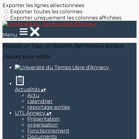
Exporter les lignes sélectionnées
Exporter toutes les colonnes
Exporter uniquement les colonnes affichées
Menu
Ajoutez un logo, un bouton, des réseaux sociaux
Cliquez pour éditer
Actualités
▴
▾
Actu
calendrier
reportage sorties
UTL Annecy
▴
▾
Présentation
organisation
Fonctionnement
Documents