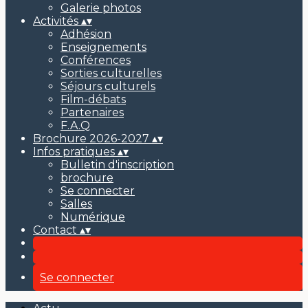
Galerie photos
Activités
▴
▾
Adhésion
Enseignements
Conférences
Sorties culturelles
Séjours culturels
Film-débats
Partenaires
F.A.Q
Brochure 2026-2027
▴
▾
Infos pratiques
▴
▾
Bulletin d'inscription
brochure
Se connecter
Salles
Numérique
Contact
▴
▾
Se connecter