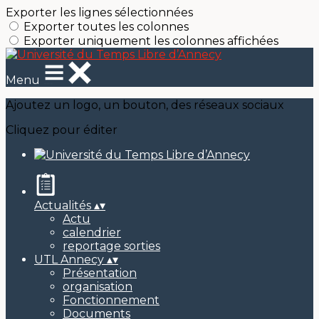
Exporter les lignes sélectionnées
Exporter toutes les colonnes
Exporter uniquement les colonnes affichées
Menu
Ajoutez un logo, un bouton, des réseaux sociaux
Cliquez pour éditer
Actualités
▴
▾
Actu
calendrier
reportage sorties
UTL Annecy
▴
▾
Présentation
organisation
Fonctionnement
Documents