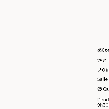
💰Co
75€ -
📍Où
Salle
🕑 Q
Penda
9h30 