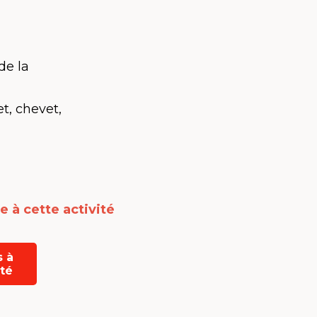
de la
t, chevet,
e à cette activité
s à
ité