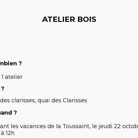
ATELIER BOIS
mbien ?
 1 atelier
 ?
 des clarisses, quai des Clarisses
uand ?
nt les vacances de la Toussaint, le jeudi 22 octo
à 12h