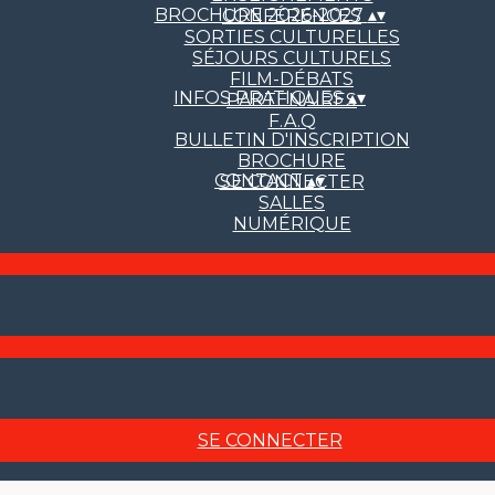
BROCHURE 2026-2027
▴
▾
CONFÉRENCES
SORTIES CULTURELLES
SÉJOURS CULTURELS
FILM-DÉBATS
INFOS PRATIQUES
▴
▾
PARTENAIRES
F.A.Q
BULLETIN D'INSCRIPTION
BROCHURE
CONTACT
▴
▾
SE CONNECTER
SALLES
NUMÉRIQUE
SE CONNECTER