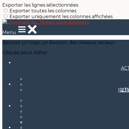
Exporter les lignes sélectionnées
Exporter toutes les colonnes
Exporter uniquement les colonnes affichées
Menu
Ajoutez un logo, un bouton, des réseaux sociaux
Cliquez pour éditer
AC
UT
REP