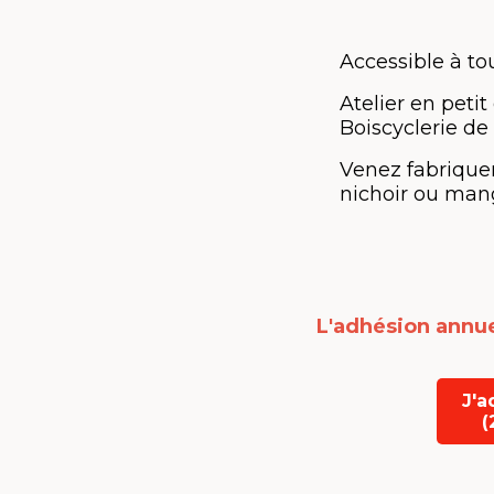
Accessible à to
Atelier en peti
Boiscyclerie de
Venez fabriquer
nichoir ou mang
L'adhésion annue
J'a
(