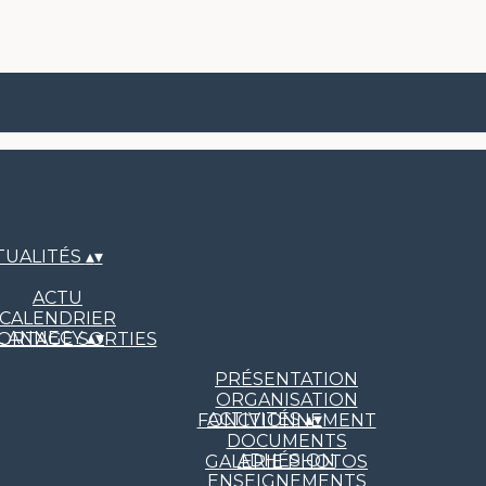
TUALITÉS
▴
▾
ACTU
CALENDRIER
L ANNECY
▴
▾
ORTAGE SORTIES
PRÉSENTATION
ORGANISATION
ACTIVITÉS
▴
▾
FONCTIONNEMENT
DOCUMENTS
ADHÉSION
GALERIE PHOTOS
ENSEIGNEMENTS