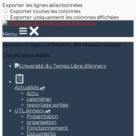
Exporter les lignes sélectionnées
Exporter toutes les colonnes
Exporter uniquement les colonnes affichées
Menu
Ajoutez un logo, un bouton, des réseaux sociaux
Cliquez pour éditer
Actualités
▴
▾
Actu
calendrier
reportage sorties
UTL Annecy
▴
▾
Présentation
organisation
Fonctionnement
Documents