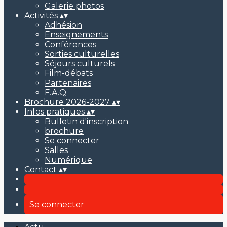
Galerie photos
Activités
▴
▾
Adhésion
Enseignements
Conférences
Sorties culturelles
Séjours culturels
Film-débats
Partenaires
F.A.Q
Brochure 2026-2027
▴
▾
Infos pratiques
▴
▾
Bulletin d'inscription
brochure
Se connecter
Salles
Numérique
Contact
▴
▾
Se connecter