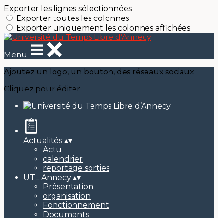
Exporter les lignes sélectionnées
Exporter toutes les colonnes
Exporter uniquement les colonnes affichées
Menu
Ajoutez un logo, un bouton, des réseaux sociaux
Cliquez pour éditer
Actualités
▴
▾
Actu
calendrier
reportage sorties
UTL Annecy
▴
▾
Présentation
organisation
Fonctionnement
Documents