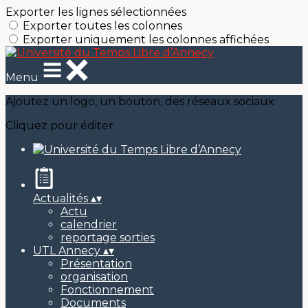
Exporter les lignes sélectionnées
Exporter toutes les colonnes
Exporter uniquement les colonnes affichées
Menu
Ajoutez un logo, un bouton, des réseaux sociaux
Cliquez pour éditer
Actualités
▴
▾
Actu
calendrier
reportage sorties
UTL Annecy
▴
▾
Présentation
organisation
Fonctionnement
Documents