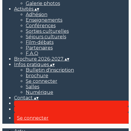
Galerie photos
Activités
▴
▾
Adhésion
Enseignements
Conférences
Sorties culturelles
Séjours culturels
Film-débats
Partenaires
F.A.Q
Brochure 2026-2027
▴
▾
Infos pratiques
▴
▾
Bulletin d'inscription
brochure
Se connecter
Salles
Numérique
Contact
▴
▾
Se connecter