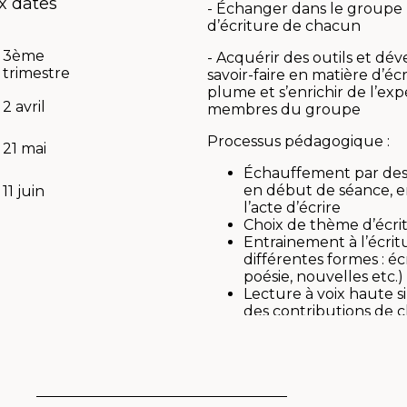
ux dates
- Échanger dans le groupe 
d’écriture de chacun
3ème
- Acquérir des outils et dé
trimestre
savoir-faire en matière d’écr
plume et s’enrichir de l’ex
2 avril
membres du groupe
Processus pédagogique :
21 mai
Échauffement par des j
en début de séance, 
11 juin
l’acte d’écrire
Choix de thème d’écri
Entrainement à l’écrit
différentes formes : écr
poésie, nouvelles etc.)
Lecture à voix haute s
des contributions de 
Animé par
Laurent Delvau
auteur-compositeur, ancie
d’établissements sanitaires 
et consultant en innovation