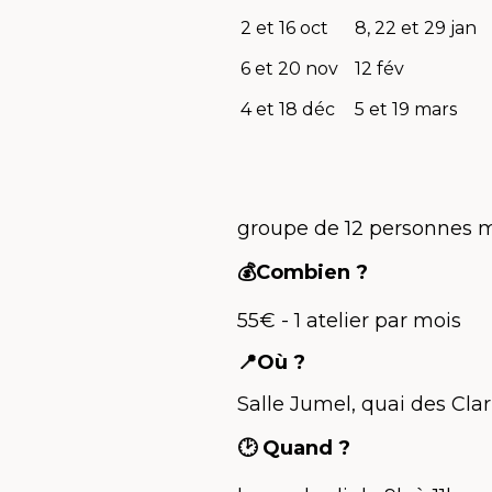
2 et 16 oct
8, 22 et 29 jan
6 et 20 nov
12 fév
4 et 18 déc
5 et 19 mars
groupe de 12 personnes
💰Combien ?
55€ - 1 atelier par mois
📍Où ?
Salle Jumel, quai des Clar
🕑 Quand ?