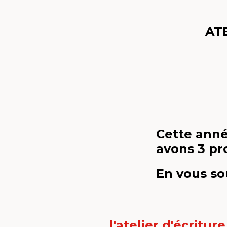
AT
Cette ann
avons 3 pro
En vous sou
l'atelier d'écritur