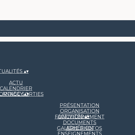
TUALITÉS
▴
▾
ACTU
CALENDRIER
L ANNECY
▴
▾
ORTAGE SORTIES
PRÉSENTATION
ORGANISATION
ACTIVITÉS
▴
▾
FONCTIONNEMENT
DOCUMENTS
ADHÉSION
GALERIE PHOTOS
ENSEIGNEMENTS