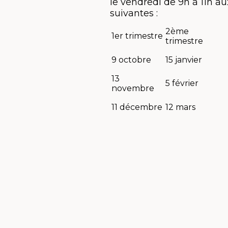
le vendredi de 9h à 11h a
suivantes :
2ème
1er trimestre
trimestre
9 octobre
15 janvier
13
5 février
novembre
11 décembre
12 mars