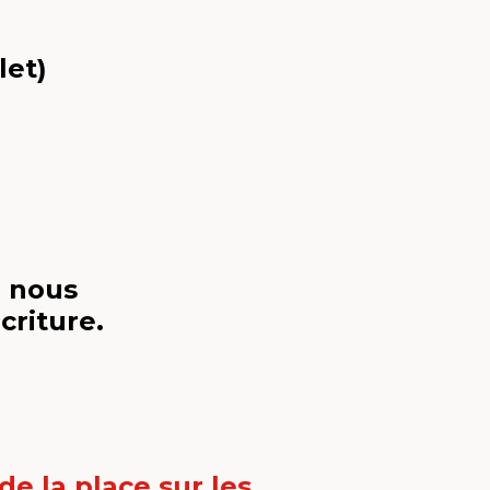
et)
, nous
criture.
 de la place sur les