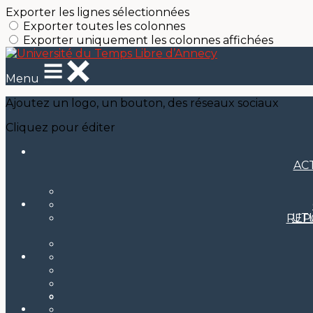
Exporter les lignes sélectionnées
Exporter toutes les colonnes
Exporter uniquement les colonnes affichées
Menu
Ajoutez un logo, un bouton, des réseaux sociaux
Cliquez pour éditer
AC
UT
REP