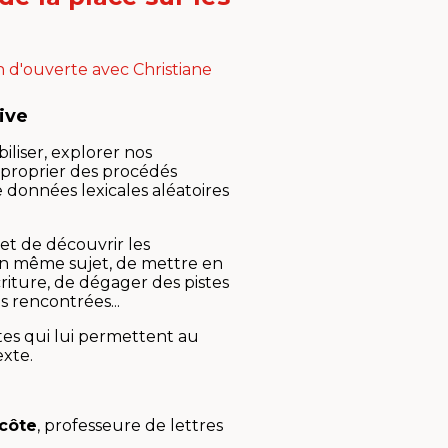
on d'ouverte avec Christiane
tive
iliser, explorer nos
pproprier des procédés
de données lexicales aléatoires
t de découvrir les
’un même sujet, de mettre en
riture, de dégager des pistes
s rencontrées...
tes qui lui permettent au
exte.
acôte
, professeure de lettres