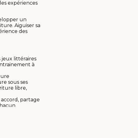
les expériences
velopper un
iture. Aiguiser sa
périence des
eux littéraires
entrainement à
ture
ure sous ses
iture libre,
i accord, partage
chacun
x
, poète, peintre,
n directeur
et sociaux, coach
 relationnelle