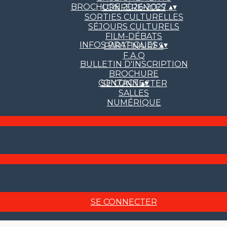
BROCHURE 2026-2027
▴
▾
CONFÉRENCES
SORTIES CULTURELLES
SÉJOURS CULTURELS
FILM-DÉBATS
INFOS PRATIQUES
▴
▾
PARTENAIRES
F.A.Q
BULLETIN D'INSCRIPTION
BROCHURE
CONTACT
▴
▾
SE CONNECTER
SALLES
NUMÉRIQUE
SE CONNECTER