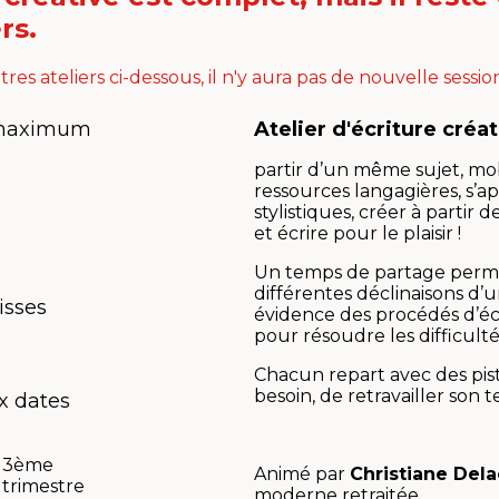
rs.
tres ateliers ci-dessous, il n'y aura pas de nouvelle sessi
 maximum
Atelier d'écriture créa
partir d’un même sujet, mob
ressources langagières, s’a
stylistiques, créer à partir 
et écrire pour le plaisir !
Un temps de partage perme
différentes déclinaisons d
isses
évidence des procédés d’éc
pour résoudre les difficulté
Chacun repart avec des pis
besoin, de retravailler son t
ux dates
3ème
Animé par
Christiane Del
trimestre
moderne retraitée