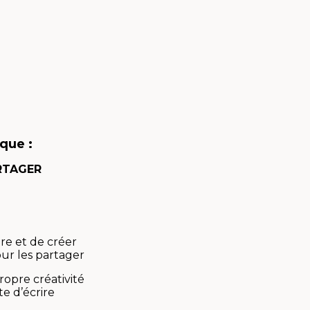
ique :
ARTAGER
ire et de créer
our les partager
ropre créativité
te d’écrire