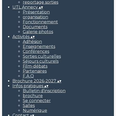
reportage sorties
UTL Annecy
▴
▾
Présentation
organisation
Fonctionnement
Documents
Galerie photos
Activités
▴
▾
Adhésion
Enseignements
Conférences
Sorties culturelles
Séjours culturels
Film-débats
Partenaires
F.A.Q
Brochure 2026-2027
▴
▾
Infos pratiques
▴
▾
Bulletin d'inscription
brochure
Se connecter
Salles
Numérique
Contact
▴
▾