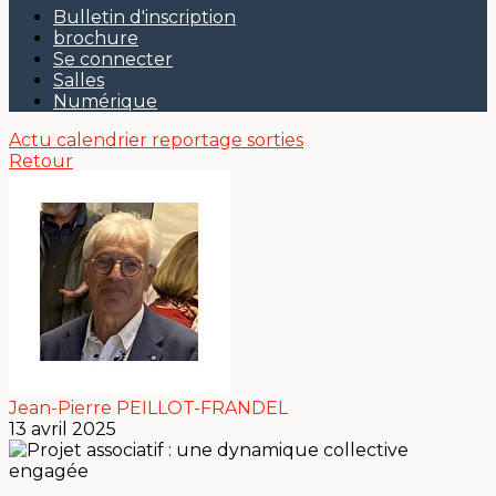
Bulletin d'inscription
brochure
Se connecter
Salles
Numérique
Actu
calendrier
reportage sorties
Retour
Jean-Pierre PEILLOT-FRANDEL
13 avril 2025