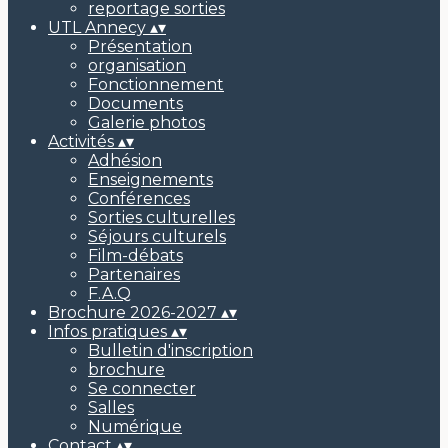
reportage sorties
UTL Annecy
▴
▾
Présentation
organisation
Fonctionnement
Documents
Galerie photos
Activités
▴
▾
Adhésion
Enseignements
Conférences
Sorties culturelles
Séjours culturels
Film-débats
Partenaires
F.A.Q
Brochure 2026-2027
▴
▾
Infos pratiques
▴
▾
Bulletin d'inscription
brochure
Se connecter
Salles
Numérique
Contact
▴
▾