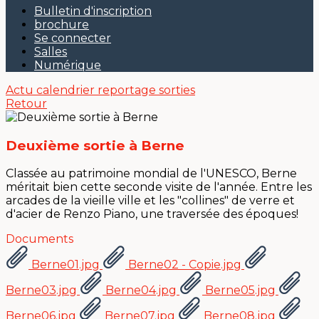
Bulletin d'inscription
brochure
Se connecter
Salles
Numérique
Actu
calendrier
reportage sorties
Retour
Deuxième sortie à Berne
Classée au patrimoine mondial de l'UNESCO, Berne
méritait bien cette seconde visite de l'année. Entre les
arcades de la vieille ville et les "collines" de verre et
d'acier de Renzo Piano, une traversée des époques!
Documents
Berne01.jpg
Berne02 - Copie.jpg
Berne03.jpg
Berne04.jpg
Berne05.jpg
Berne06.jpg
Berne07.jpg
Berne08.jpg