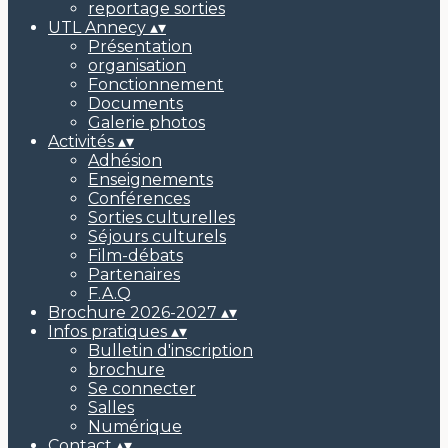
reportage sorties
UTL Annecy
▴
▾
Présentation
organisation
Fonctionnement
Documents
Galerie photos
Activités
▴
▾
Adhésion
Enseignements
Conférences
Sorties culturelles
Séjours culturels
Film-débats
Partenaires
F.A.Q
Brochure 2026-2027
▴
▾
Infos pratiques
▴
▾
Bulletin d'inscription
brochure
Se connecter
Salles
Numérique
Contact
▴
▾