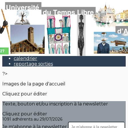
Exporter les lignes sélectionnées
Exporter toutes les colonnes
Exporter uniquement les colonnes affichées
Menu
<
>
Actu
calendrier
reportage sorties
?>
Images de la page d'accueil
Cliquez pour éditer
Texte, bouton et/ou inscription à la newsletter
Cliquez pour éditer
1091 adhérents au 29/07/2026
Je m'abonne à la newsletter