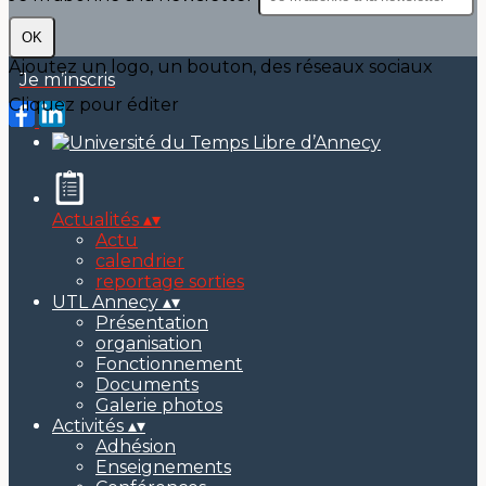
OK
Ajoutez un logo, un bouton, des réseaux sociaux
Je m’inscris
Cliquez pour éditer
Actualités
▴
▾
Actu
calendrier
reportage sorties
UTL Annecy
▴
▾
Présentation
organisation
Fonctionnement
Documents
Galerie photos
Activités
▴
▾
Adhésion
Enseignements