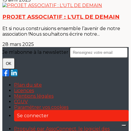
PROJET ASSOCIATIF : L'UTL DE DEMAIN
Et si nous construisions ensemble l’avenir de notre
association !Nous souhaitons écrire notre...
28 mars 2025
Je m'abonne à la newsletter
OK
Plan du site
Licences
Mentions légales
CGUV
Paramétrer vos cookies
Se connecter
Propulsé par AssoConnect, le logiciel des