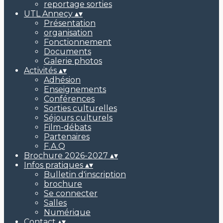
reportage sorties
UTL Annecy
▴
▾
Présentation
organisation
Fonctionnement
Documents
Galerie photos
Activités
▴
▾
Adhésion
Enseignements
Conférences
Sorties culturelles
Séjours culturels
Film-débats
Partenaires
F.A.Q
Brochure 2026-2027
▴
▾
Infos pratiques
▴
▾
Bulletin d'inscription
brochure
Se connecter
Salles
Numérique
Contact
▴
▾