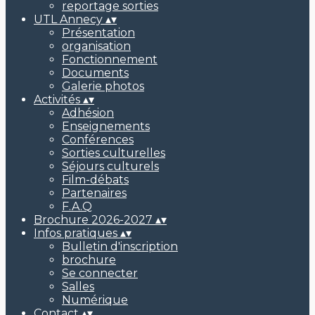
reportage sorties
UTL Annecy
▴
▾
Présentation
organisation
Fonctionnement
Documents
Galerie photos
Activités
▴
▾
Adhésion
Enseignements
Conférences
Sorties culturelles
Séjours culturels
Film-débats
Partenaires
F.A.Q
Brochure 2026-2027
▴
▾
Infos pratiques
▴
▾
Bulletin d'inscription
brochure
Se connecter
Salles
Numérique
Contact
▴
▾