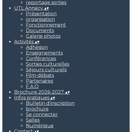
reportage sorties
UTL Annecy
▴
▾
Présentation
organisation
Fonctionnement
Documents
Galerie photos
Activités
▴
▾
Adhésion
Enseignements
Conférences
Sorties culturelles
Séjours culturels
Film-débats
Partenaires
F.A.Q
Brochure 2026-2027
▴
▾
Infos pratiques
▴
▾
Bulletin d'inscription
brochure
Se connecter
Salles
Numérique
Contact
▴
▾