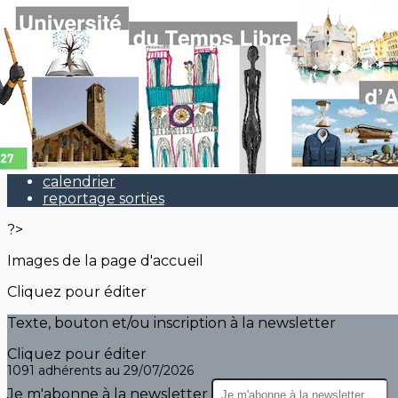
Exporter les lignes sélectionnées
Exporter toutes les colonnes
Exporter uniquement les colonnes affichées
Menu
<
>
Actu
calendrier
reportage sorties
?>
Images de la page d'accueil
Cliquez pour éditer
Texte, bouton et/ou inscription à la newsletter
Cliquez pour éditer
1091 adhérents au 29/07/2026
Je m'abonne à la newsletter