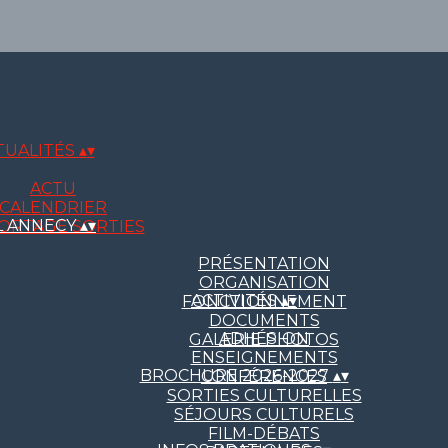
TUALITÉS
▴
▾
ACTU
CALENDRIER
L ANNECY
▴
▾
ORTAGE SORTIES
PRÉSENTATION
ORGANISATION
ACTIVITÉS
▴
▾
FONCTIONNEMENT
DOCUMENTS
ADHÉSION
GALERIE PHOTOS
ENSEIGNEMENTS
BROCHURE 2026-2027
▴
▾
CONFÉRENCES
SORTIES CULTURELLES
SÉJOURS CULTURELS
FILM-DÉBATS