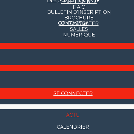
INFOS PRATIQUES
▴
▾
PARTENAIRES
F.A.Q
BULLETIN D'INSCRIPTION
BROCHURE
CONTACT
▴
▾
SE CONNECTER
SALLES
NUMÉRIQUE
SE CONNECTER
ACTU
CALENDRIER