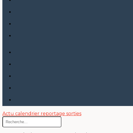
Actu
calendrier
reportage sorties