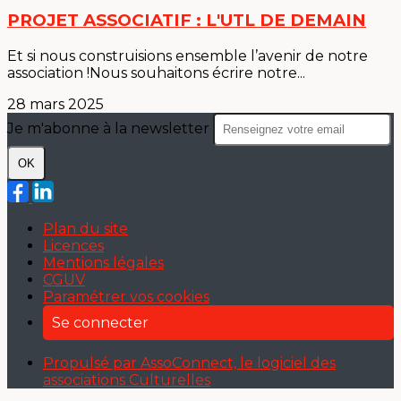
PROJET ASSOCIATIF : L'UTL DE DEMAIN
Et si nous construisions ensemble l’avenir de notre
association !Nous souhaitons écrire notre...
28 mars 2025
Je m'abonne à la newsletter
OK
Plan du site
Licences
Mentions légales
CGUV
Paramétrer vos cookies
Se connecter
Propulsé par AssoConnect, le logiciel des
associations Culturelles