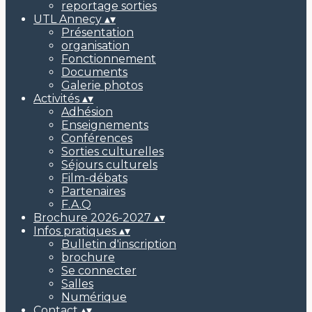
reportage sorties
UTL Annecy
▴
▾
Présentation
organisation
Fonctionnement
Documents
Galerie photos
Activités
▴
▾
Adhésion
Enseignements
Conférences
Sorties culturelles
Séjours culturels
Film-débats
Partenaires
F.A.Q
Brochure 2026-2027
▴
▾
Infos pratiques
▴
▾
Bulletin d'inscription
brochure
Se connecter
Salles
Numérique
Contact
▴
▾