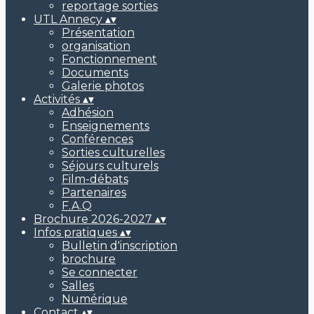
reportage sorties
UTL Annecy
▴
▾
Présentation
organisation
Fonctionnement
Documents
Galerie photos
Activités
▴
▾
Adhésion
Enseignements
Conférences
Sorties culturelles
Séjours culturels
Film-débats
Partenaires
F.A.Q
Brochure 2026-2027
▴
▾
Infos pratiques
▴
▾
Bulletin d'inscription
brochure
Se connecter
Salles
Numérique
Contact
▴
▾