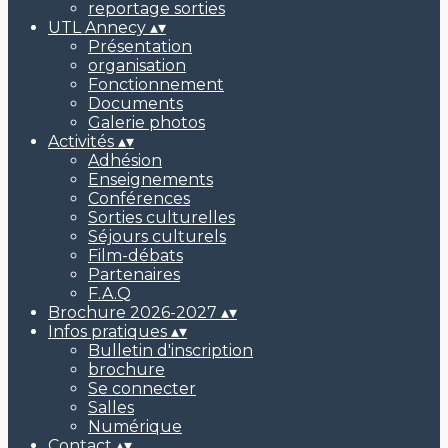
reportage sorties
UTL Annecy
▴
▾
Présentation
organisation
Fonctionnement
Documents
Galerie photos
Activités
▴
▾
Adhésion
Enseignements
Conférences
Sorties culturelles
Séjours culturels
Film-débats
Partenaires
F.A.Q
Brochure 2026-2027
▴
▾
Infos pratiques
▴
▾
Bulletin d'inscription
brochure
Se connecter
Salles
Numérique
Contact
▴
▾