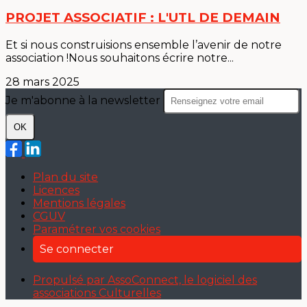
PROJET ASSOCIATIF : L'UTL DE DEMAIN
Et si nous construisions ensemble l’avenir de notre
association !Nous souhaitons écrire notre...
28 mars 2025
Je m'abonne à la newsletter
OK
Plan du site
Licences
Mentions légales
CGUV
Paramétrer vos cookies
Se connecter
Propulsé par AssoConnect, le logiciel des
associations Culturelles