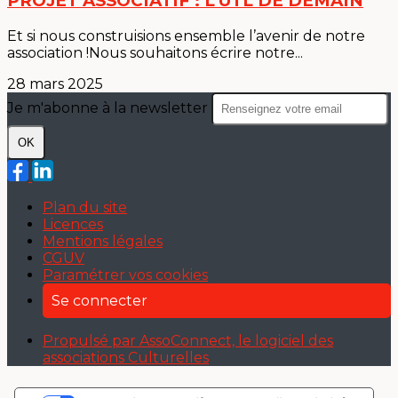
PROJET ASSOCIATIF : L'UTL DE DEMAIN
Et si nous construisions ensemble l’avenir de notre
association !Nous souhaitons écrire notre...
28 mars 2025
Je m'abonne à la newsletter
OK
Plan du site
Licences
Mentions légales
CGUV
Paramétrer vos cookies
Se connecter
Propulsé par AssoConnect, le logiciel des
associations Culturelles