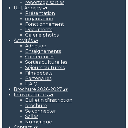
reportage sorties
UTL Annecy
▴
▾
Présentation
organisation
Fonctionnement
Documents
Galerie photos
Activités
▴
▾
Adhésion
Enseignements
Conférences
Sorties culturelles
Séjours culturels
Film-débats
Partenaires
F.A.Q
Brochure 2026-2027
▴
▾
Infos pratiques
▴
▾
Bulletin d'inscription
brochure
Se connecter
Salles
Numérique
Contact
▴
▾