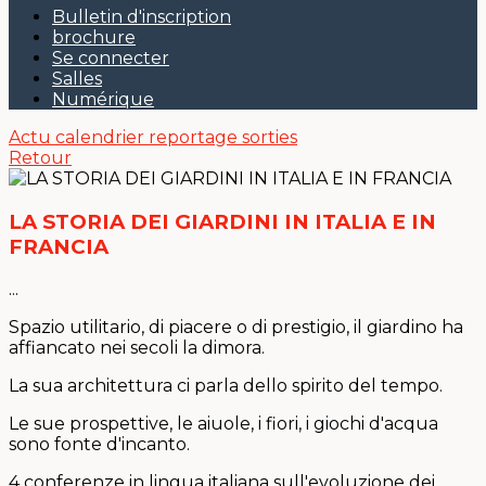
Bulletin d'inscription
brochure
Se connecter
Salles
Numérique
Actu
calendrier
reportage sorties
Retour
LA STORIA DEI GIARDINI IN ITALIA E IN
FRANCIA
...
Spazio utilitario, di piacere o di prestigio, il giardino ha
affiancato nei secoli la dimora.
La sua architettura ci parla dello spirito del tempo.
Le sue prospettive, le aiuole, i fiori, i giochi d'acqua
sono fonte d'incanto.
4 conferenze in lingua italiana sull'evoluzione dei