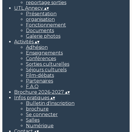
reportage sorties
UTL Annecy
▴
▾
Présentation
organisation
Fonctionnement
Documents
Galerie photos
Activités
▴
▾
Adhésion
Enseignements
Conférences
Sorties culturelles
Séjours culturels
Film-débats
Partenaires
F.A.Q
Brochure 2026-2027
▴
▾
Infos pratiques
▴
▾
Bulletin d'inscription
brochure
Se connecter
Salles
Numérique
Contact
▴
▾