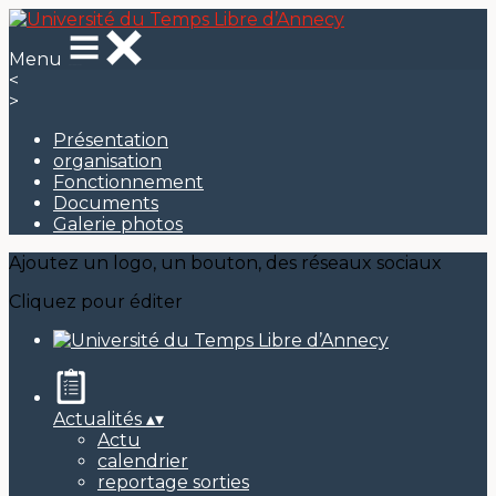
Menu
<
>
Présentation
organisation
Fonctionnement
Documents
Galerie photos
Ajoutez un logo, un bouton, des réseaux sociaux
Cliquez pour éditer
Actualités
▴
▾
Actu
calendrier
reportage sorties