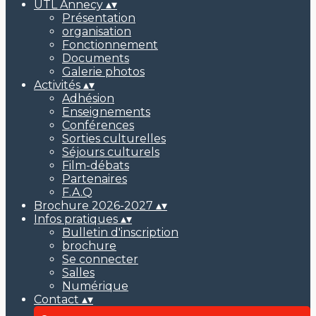
UTL Annecy
▴
▾
Présentation
organisation
Fonctionnement
Documents
Galerie photos
Activités
▴
▾
Adhésion
Enseignements
Conférences
Sorties culturelles
Séjours culturels
Film-débats
Partenaires
F.A.Q
Brochure 2026-2027
▴
▾
Infos pratiques
▴
▾
Bulletin d'inscription
brochure
Se connecter
Salles
Numérique
Contact
▴
▾