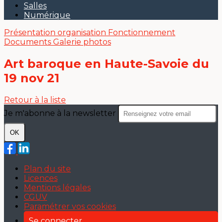
Salles
Numérique
Présentation
organisation
Fonctionnement
Documents
Galerie photos
Art baroque en Haute-Savoie du
19 nov 21
Retour à la liste
Je m'abonne à la newsletter
OK
Plan du site
Licences
Mentions légales
CGUV
Paramétrer vos cookies
Se connecter