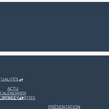
TUALITÉS
▴
▾
ACTU
CALENDRIER
L ANNECY
▴
▾
ORTAGE SORTIES
PRÉSENTATION