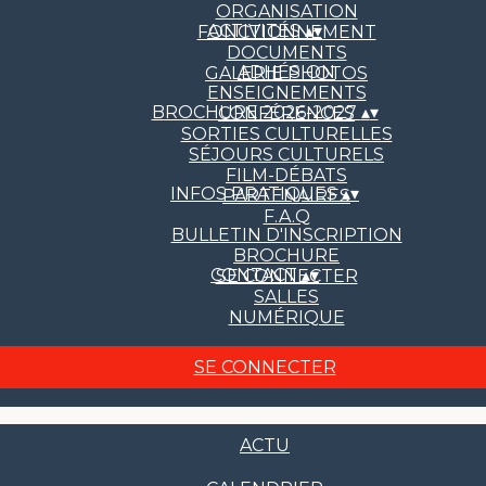
ORGANISATION
ACTIVITÉS
▴
▾
FONCTIONNEMENT
DOCUMENTS
ADHÉSION
GALERIE PHOTOS
ENSEIGNEMENTS
BROCHURE 2026-2027
▴
▾
CONFÉRENCES
SORTIES CULTURELLES
SÉJOURS CULTURELS
FILM-DÉBATS
INFOS PRATIQUES
▴
▾
PARTENAIRES
F.A.Q
BULLETIN D'INSCRIPTION
BROCHURE
CONTACT
▴
▾
SE CONNECTER
SALLES
NUMÉRIQUE
SE CONNECTER
ACTU