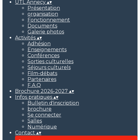
UTL Annecy
▴
▾
Présentation
organisation
Fonctionnement
Documents
Galerie photos
Activités
▴
▾
Adhésion
Enseignements
Conférences
Sorties culturelles
Séjours culturels
Film-débats
Partenaires
F.A.Q
Brochure 2026-2027
▴
▾
Infos pratiques
▴
▾
Bulletin d'inscription
brochure
Se connecter
Salles
Numérique
Contact
▴
▾