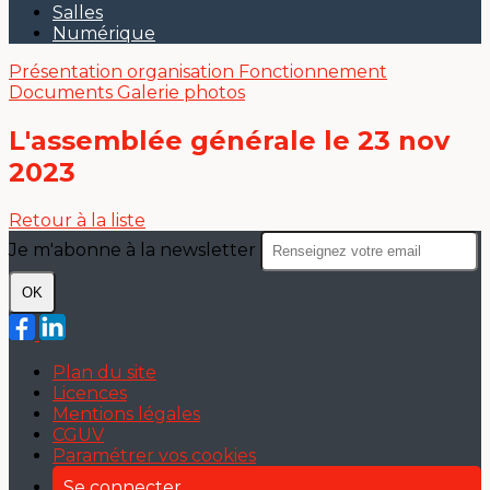
Salles
Numérique
Présentation
organisation
Fonctionnement
Documents
Galerie photos
L'assemblée générale le 23 nov
2023
Retour à la liste
Je m'abonne à la newsletter
OK
Plan du site
Licences
Mentions légales
CGUV
Paramétrer vos cookies
Se connecter