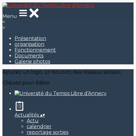
Menu
<
>
Présentation
organisation
Fonctionnement
Documents
Galerie photos
Ajoutez un logo, un bouton, des réseaux sociaux
Cliquez pour éditer
Actualités
▴
▾
Actu
calendrier
reportage sorties