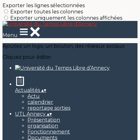
Exporter les lignes sélectionnées
Exporter toutes les colonnes
Exporter uniquement les colonnes affichées
Menu
Ajoutez un logo, un bouton, des réseaux sociaux
Cliquez pour éditer
Actualités
▴
▾
Actu
calendrier
reportage sorties
UTL Annecy
▴
▾
Présentation
organisation
Fonctionnement
Documents