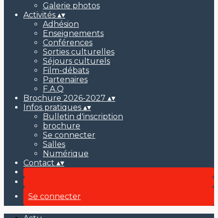
Galerie photos
Activités
▴
▾
Adhésion
Enseignements
Conférences
Sorties culturelles
Séjours culturels
Film-débats
Partenaires
F.A.Q
Brochure 2026-2027
▴
▾
Infos pratiques
▴
▾
Bulletin d'inscription
brochure
Se connecter
Salles
Numérique
Contact
▴
▾
Se connecter