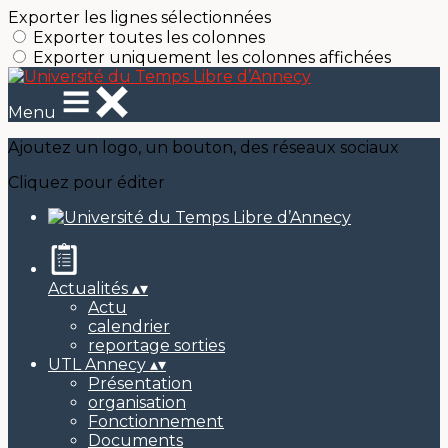
Exporter les lignes sélectionnées
Exporter toutes les colonnes
Exporter uniquement les colonnes affichées
Menu
Ajoutez un logo, un bouton, des réseaux sociaux
Cliquez pour éditer
Actualités
▴
▾
Actu
calendrier
reportage sorties
UTL Annecy
▴
▾
Présentation
organisation
Fonctionnement
Documents