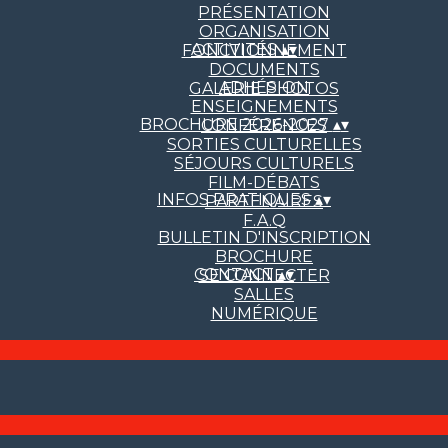
PRÉSENTATION
ORGANISATION
ACTIVITÉS
▴
▾
FONCTIONNEMENT
DOCUMENTS
ADHÉSION
GALERIE PHOTOS
ENSEIGNEMENTS
BROCHURE 2026-2027
▴
▾
CONFÉRENCES
SORTIES CULTURELLES
SÉJOURS CULTURELS
FILM-DÉBATS
INFOS PRATIQUES
▴
▾
PARTENAIRES
F.A.Q
BULLETIN D'INSCRIPTION
BROCHURE
CONTACT
▴
▾
SE CONNECTER
SALLES
NUMÉRIQUE