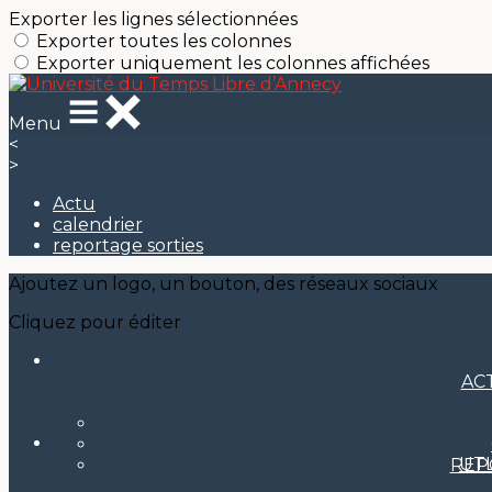
Exporter les lignes sélectionnées
Exporter toutes les colonnes
Exporter uniquement les colonnes affichées
Menu
<
>
Actu
calendrier
reportage sorties
Ajoutez un logo, un bouton, des réseaux sociaux
Cliquez pour éditer
AC
UT
REP