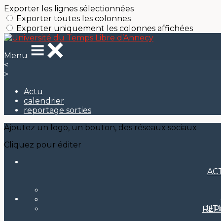
Exporter les lignes sélectionnées
Exporter toutes les colonnes
Exporter uniquement les colonnes affichées
Menu
<
>
Actu
calendrier
reportage sorties
Ajoutez un logo, un bouton, des réseaux sociaux
Cliquez pour éditer
AC
UT
REP