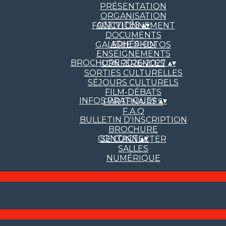
PRÉSENTATION
ORGANISATION
ACTIVITÉS
▴
▾
FONCTIONNEMENT
DOCUMENTS
ADHÉSION
GALERIE PHOTOS
ENSEIGNEMENTS
BROCHURE 2026-2027
▴
▾
CONFÉRENCES
SORTIES CULTURELLES
SÉJOURS CULTURELS
FILM-DÉBATS
INFOS PRATIQUES
▴
▾
PARTENAIRES
F.A.Q
BULLETIN D'INSCRIPTION
BROCHURE
CONTACT
▴
▾
SE CONNECTER
SALLES
NUMÉRIQUE