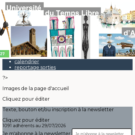
Exporter les lignes sélectionnées
Exporter toutes les colonnes
Exporter uniquement les colonnes affichées
Menu
<
>
Actu
calendrier
reportage sorties
?>
Images de la page d'accueil
Cliquez pour éditer
Texte, bouton et/ou inscription à la newsletter
Cliquez pour éditer
1091 adhérents au 29/07/2026
Je m'abonne à la newsletter