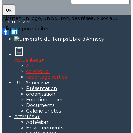
OK
Ajoutez un logo, un bouton, des réseaux sociaux
Je m’inscris
Cliquez pour éditer
Actualités
▴
▾
Actu
calendrier
reportage sorties
UTL Annecy
▴
▾
Présentation
organisation
Fonctionnement
Documents
Galerie photos
Activités
▴
▾
Adhésion
Enseignements