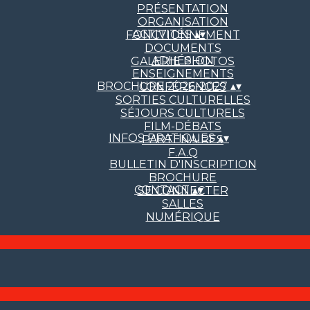
PRÉSENTATION
ORGANISATION
ACTIVITÉS
▴
▾
FONCTIONNEMENT
DOCUMENTS
ADHÉSION
GALERIE PHOTOS
ENSEIGNEMENTS
BROCHURE 2026-2027
▴
▾
CONFÉRENCES
SORTIES CULTURELLES
SÉJOURS CULTURELS
FILM-DÉBATS
INFOS PRATIQUES
▴
▾
PARTENAIRES
F.A.Q
BULLETIN D'INSCRIPTION
BROCHURE
CONTACT
▴
▾
SE CONNECTER
SALLES
NUMÉRIQUE