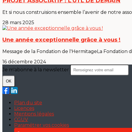
PROJET ASSOCIATIF : L'UTL DE DEMAIN
Et si nous construisions ensemble l’avenir de notre assoc
28 mars 2025
Une année exceptionnelle grâce à vous !
Message de la Fondation de l'HermitageLa Fondation de l’
16 décembre 2024
Je m'abonne à la newsletter
OK
Plan du site
Licences
Mentions légales
CGUV
Paramétrer vos cookies