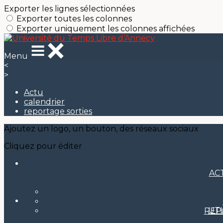
Exporter les lignes sélectionnées
Exporter toutes les colonnes
Exporter uniquement les colonnes affichées
Menu
<
>
Actu
calendrier
reportage sorties
Ajoutez un logo, un bouton, des réseaux sociaux
Cliquez pour éditer
AC
UT
REP