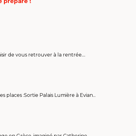
 prépare !
ir de vous retrouver à la rentrée....
 places :Sortie Palais Lumière à Evian...
ge en Grèce, imaginé par Catherine...