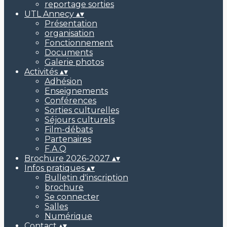
reportage sorties
UTL Annecy
▴
▾
Présentation
organisation
Fonctionnement
Documents
Galerie photos
Activités
▴
▾
Adhésion
Enseignements
Conférences
Sorties culturelles
Séjours culturels
Film-débats
Partenaires
F.A.Q
Brochure 2026-2027
▴
▾
Infos pratiques
▴
▾
Bulletin d'inscription
brochure
Se connecter
Salles
Numérique
Contact
▴
▾