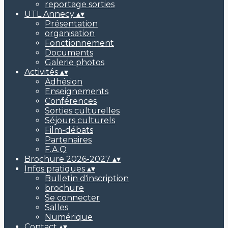
reportage sorties
UTL Annecy
▴
▾
Présentation
organisation
Fonctionnement
Documents
Galerie photos
Activités
▴
▾
Adhésion
Enseignements
Conférences
Sorties culturelles
Séjours culturels
Film-débats
Partenaires
F.A.Q
Brochure 2026-2027
▴
▾
Infos pratiques
▴
▾
Bulletin d'inscription
brochure
Se connecter
Salles
Numérique
Contact
▴
▾